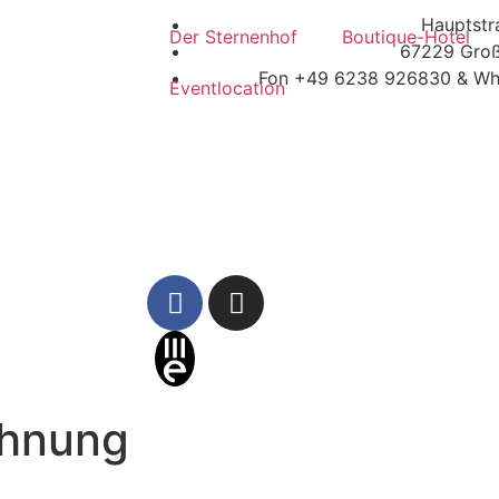
Hauptstr
Der Sternenhof
Boutique-Hotel
67229 Groß
Fon +49 6238 926830 & Wh
Eventlocation
Kontakt
ohnung