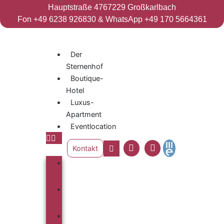
Hauptstraße 47
67229 Großkarlbach
Fon +49 6238 926830 & WhatsApp +49 170 5664361
Der
Sternenhof
Boutique-
Hotel
Luxus-
Apartment
Eventlocation
Kontakt
Der
Sternenhof
Boutique-
Hotel
Luxus-