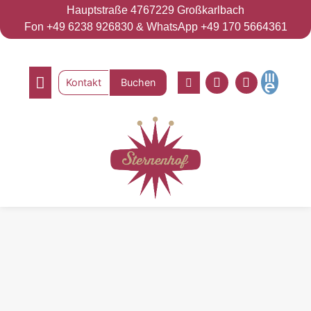
Hauptstraße 47
67229 Großkarlbach
Fon +49 6238 926830 & WhatsApp +49 170 5664361
Kontakt
Buchen
Eventlocation [Deaktiviert am 23.12.2025]
Luxus-Apartment